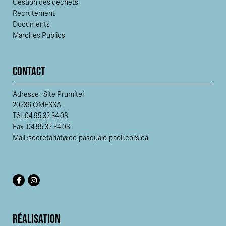
Gestion des déchets
Recrutement
Documents
Marchés Publics
CONTACT
Adresse : Site Prumitei
20236 OMESSA
Tél :
04 95 32 34 08
Fax :
04 95 32 34 08
Mail :
secretariat@cc-pasquale-paoli.corsica
RÉALISATION